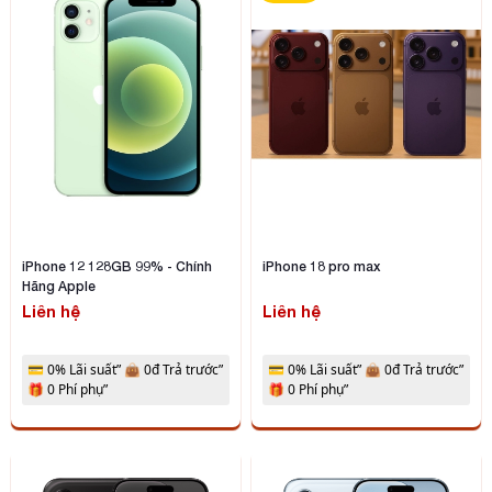
Sản phẩm iPhone 17 Pro Max được giới thiệu với màu
cam vũ trụ nổi bật, tạo nên sự khác biệt rõ rệt so với
các tông màu trầm truyền thống trước đó. Với sắc
cam nổi bật, chiếc điện thoại này vừa có thể mang lại
vẻ ngoài bắt mắt vừa thể hiện được cá tính của người
sở hữu. Tùy chọn màu sắc khác biệt này cũng cho
phép người dùng thể hiện gu thẩm mỹ cá nhân và
tạo dấu ấn riêng nổi bật giữa đám đông.
iPhone 12 128GB 99% - Chính
iPhone 18 pro max
Hãng Apple
Liên hệ
Liên hệ
💳 0% Lãi suất” 👜 0đ Trả trước”
💳 0% Lãi suất” 👜 0đ Trả trước”
🎁 0 Phí phụ”
🎁 0 Phí phụ”