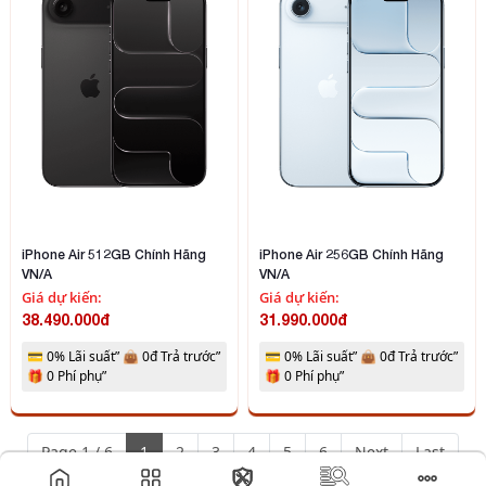
Thiết kế khung nhôm kết hợp mặt kính bền chắc
Với iPhone 17 Pro Max, Apple chuyển từ khung
iPhone Air 512GB Chính Hãng
iPhone Air 256GB Chính Hãng
titanium sang khung nhôm nguyên khối cho dòng
VN/A
VN/A
Pro. Thiết kế vỏ nhôm nguyên khối không chỉ gia
Giá dự kiến:
Giá dự kiến:
tăng sự bền bỉ và còn kết hợp cấu trúc buồng hơi, hỗ
38.490.000đ
31.990.000đ
trợ tản nhiệt hiệu quả.
💳 0% Lãi suất” 👜 0đ Trả trước”
💳 0% Lãi suất” 👜 0đ Trả trước”
🎁 0 Phí phụ”
🎁 0 Phí phụ”
Page 1 / 6
1
2
3
4
5
6
Next
Last