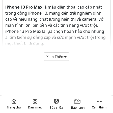
iPhone 13 Pro Max
là mẫu điện thoại cao cấp nhất
trong dòng iPhone 13, mang đến trải nghiệm đỉnh
cao về hiệu năng, chất lượng hiển thị và camera. Với
màn hình lớn, pin bền và các tính năng vượt trội,
iPhone 13 Pro Max là lựa chọn hoàn hảo cho những
ai tìm kiếm sự đẳng cấp và sức mạnh vượt trội trong
một thiết bị di động.
Tính Năng Nổi Bật
Xem Thêm
Màn Hình Super Retina XDR 6.7 Inch
: iPhone 13
Pro Max sở hữu
màn hình Super Retina XDR
6.7
inch với
ProMotion
hỗ trợ tốc độ làm tươi 120Hz,
giúp hình ảnh sắc nét, màu sắc trung thực và
chuyển động mượt mà hơn bao giờ hết.
Chip A15 Bionic
: Được trang bị
chip A15
Bionic
mạnh mẽ, iPhone 13 Pro Max cung cấp
hiệu suất hàng đầu, giúp xử lý mọi tác vụ từ đa
Trang chủ
Danh mục
Xem thêm
Sửa chữa
Bảo hành
nhiệm đến chơi game đồ họa cao một cách mượt