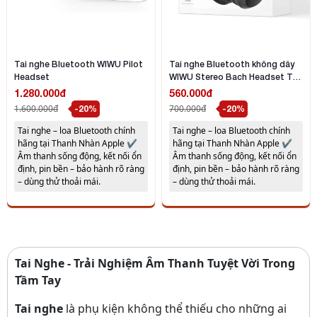
Tai nghe Bluetooth WIWU Pilot
Tai nghe Bluetooth không dây
Headset
WIWU Stereo Bach Headset TD-
01 – Màu đen
1.280.000đ
560.000đ
1.600.000đ
700.000đ
-20%
-20%
Tai nghe – loa Bluetooth chính
Tai nghe – loa Bluetooth chính
hãng tại Thanh Nhàn Apple ✔️
hãng tại Thanh Nhàn Apple ✔️
Âm thanh sống động, kết nối ổn
Âm thanh sống động, kết nối ổn
định, pin bền – bảo hành rõ ràng
định, pin bền – bảo hành rõ ràng
– dùng thử thoải mái.
– dùng thử thoải mái.
Tai Nghe - Trải Nghiệm Âm Thanh Tuyệt Vời Trong
Tầm Tay
Tai nghe
là phụ kiện không thể thiếu cho những ai