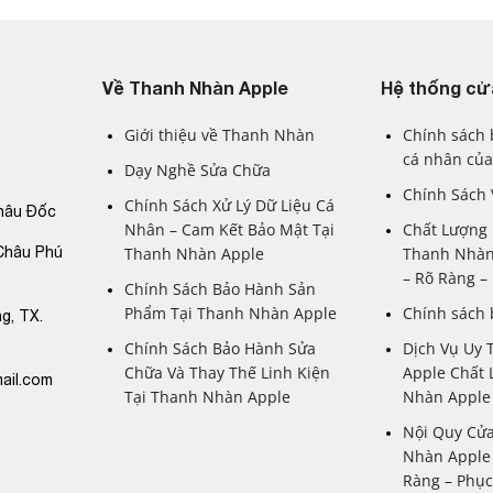
ace ID
, hệ thống nhận diện khuôn mặt tiên tiến giúp mở khóa th
Về Thanh Nhàn Apple
Hệ thống cử
per Retina OLED 5.8 inch mang lại hình ảnh sắc nét, màu sắc số
Giới thiệu về Thanh Nhàn
Chính sách 
cá nhân của
Dạy Nghề Sửa Chữa
p hiệu suất xử lý ấn tượng, giúp bạn thực hiện các tác vụ từ 
Chính Sách
Chính Sách Xử Lý Dữ Liệu Cá
hâu Đốc
Nhân – Cam Kết Bảo Mật Tại
Chất Lượng 
era kép 12MP với các tính năng tiên tiến cho phép bạn chụp ản
Châu Phú
Thanh Nhàn Apple
Thanh Nhàn
– Rõ Ràng 
ình không viền với khung thép không gỉ và mặt kính cường lực ma
Chính Sách Bảo Hành Sản
Phẩm Tại Thanh Nhàn Apple
Chính sách
n.
g, TX.
Chính Sách Bảo Hành Sửa
Dịch Vụ Uy 
le
với nhiều ưu đãi hấp dẫn và dịch vụ chăm sóc khách hàng tậ
Chữa Và Thay Thế Linh Kiện
Apple Chất 
ail.com
 mua sắm tuyệt vời nhất.
Tại Thanh Nhàn Apple
Nhàn Apple
Nội Quy Cử
Nhàn Apple 
Ràng – Phụ