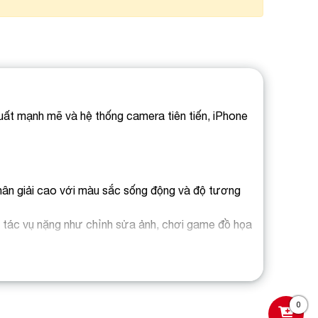
uất mạnh mẽ và hệ thống camera tiên tiến, iPhone
hân giải cao với màu sắc sống động và độ tương
c tác vụ nặng như chỉnh sửa ảnh, chơi game đồ họa
h năng
Portrait mode
,
Optical Image Stabilization
 ngoài hiện đại và sang trọng, đồng thời tăng
0