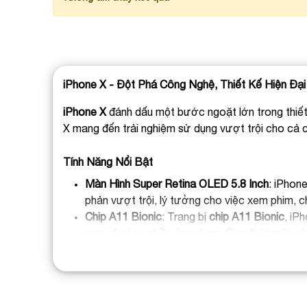
iPhone X - Đột Phá Công Nghệ, Thiết Kế Hiện Đại
iPhone X
đánh dấu một bước ngoặt lớn trong thiết 
X mang đến trải nghiệm sử dụng vượt trội cho cả cô
Tính Năng Nổi Bật
Màn Hình Super Retina OLED 5.8 Inch
: iPhon
phản vượt trội, lý tưởng cho việc xem phim, 
Chip A11 Bionic
: Trang bị
chip A11 Bionic
, iP
cao và chạy nhiều ứng dụng đồng thời một c
Hệ Thống Camera Kép 12MP
: Cụm camera 
(OIS)
và
Smart HDR
, cho phép bạn chụp ảnh v
Thiết Kế Không Viền
: Thiết kế
màn hình không
cường độ bền, khả năng chống trầy xước và v