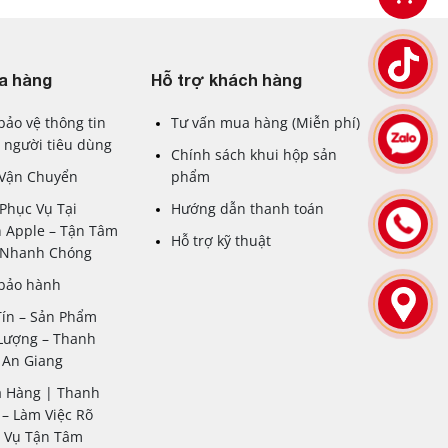
iết bị và xác thực các giao dịch một cách nhanh
a hàng
Hỗ trợ khách hàng
ng động và độ tương phản cao, nâng cao trải
bảo vệ thông tin
Tư vấn mua hàng (Miễn phí)
 người tiêu dùng
Chính sách khui hộp sản
chỉnh sửa ảnh đến chơi game đồ họa cao mà không
 Vận Chuyển
phẩm
Phục Vụ Tại
Hướng dẫn thanh toán
h và quay video chất lượng cao, ngay cả trong
 Apple – Tận Tâm
Hỗ trợ kỹ thuật
– Nhanh Chóng
ng lại sự sang trọng và độ bền, trong khi Face ID
 bảo hành
Tín – Sản Phẩm
n tình. Thanh Nhàn Apple cam kết cung cấp sản
Lượng – Thanh
 An Giang
a Hàng | Thanh
– Làm Việc Rõ
c Vụ Tận Tâm