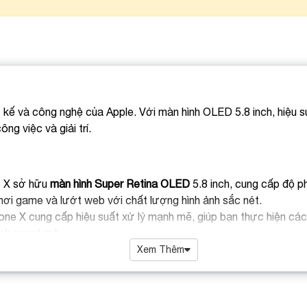
kế và công nghệ của Apple. Với màn hình OLED 5.8 inch, hiệu s
ng việc và giải trí.
e X sở hữu
màn hình Super Retina OLED
5.8 inch, cung cấp độ p
chơi game và lướt web với chất lượng hình ảnh sắc nét.
hone X cung cấp hiệu suất xử lý mạnh mẽ, giúp bạn thực hiện cá
ách mượt mà.
kép gồm
camera chính 12MP
và
camera telephoto
12MP với tín
Xem Thêm
à quay video chất lượng cao trong nhiều điều kiện ánh sáng.
 viền
với khung thép không gỉ và mặt kính cường lực, mang lại vẻ
a đập tốt hơn.