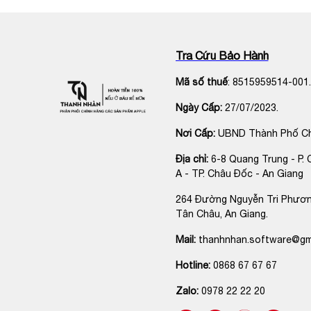
Nhận Diện Mặt Face ID
: iPhone X giới thiệu
F
chóng và an toàn.
Tra Cứu Bảo Hành
Lợi Ích Khi Sử Dụng iPhone X
Trải Nghiệm Màn Hình Đỉnh Cao
: Màn hình Su
Mã số thuế
: 8515959514-001.
nghiệm giải trí và làm việc.
Ngày Cấp:
27/07/2023.
Hiệu Suất Mạnh Mẽ
: Chip A11 Bionic cung cấ
gặp trở ngại.
Nơi Cấp:
UBND Thành Phố C
Chất Lượng Camera Xuất Sắc
: Hệ thống cam
Địa chỉ:
6-8 Quang Trung - P. 
điều kiện ánh sáng yếu.
A - TP. Châu Đốc - An Giang
Thiết Kế Hiện Đại và An Toàn
: Thiết kế màn h
đảm bảo bảo mật cao cấp cho thiết bị của bạ
264 Đường Nguyễn Tri Phươn
Tân Châu, An Giang.
Khám phá
iPhone X
chính hãng tại
Thanh Nhàn App
Mail:
thanhnhan.software@gm
phẩm chính hãng và mang đến cho bạn trải nghiệm
Hotline:
0868 67 67 67
Zalo:
0978 22 22 20