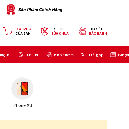
Sản Phẩm Chính Hãng
GIỎ HÀNG
DỊCH VỤ
TRA CỨU
CỦA BẠN
SỬA CHỮA
BẢO HÀNH
àng cũ
Thu cũ
Kèo thơm
Trả góp
Blogs
iPhone XS