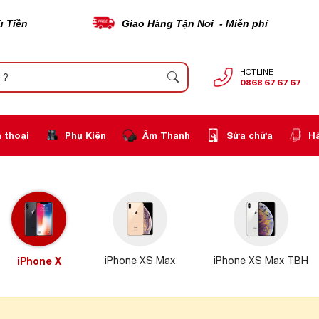
ù Tiền
Giao Hàng Tận Nơi - Miễn phí
HOTLINE
0868 67 67 67
 thoại
Phụ Kiện
Âm Thanh
Sửa chữa
H
iPhone X
iPhone XS Max
iPhone XS Max TBH