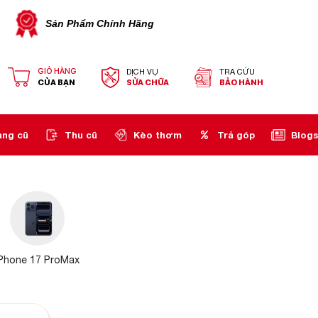
Sản Phẩm Chính Hãng
GIỎ HÀNG
DỊCH VỤ
TRA CỨU
CỦA BẠN
SỬA CHỮA
BẢO HÀNH
àng cũ
Thu cũ
Kèo thơm
Trả góp
Blogs
iPhone 17 ProMax