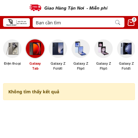
Giao Hàng Tận Nơi - Miễn phí
0
Điện thoại
Galaxy
Galaxy Z
Galaxy Z
Galaxy Z
Galaxy Z
Tab
Fold6
Flip6
Flip5
Fold5
Không tìm thấy kết quả