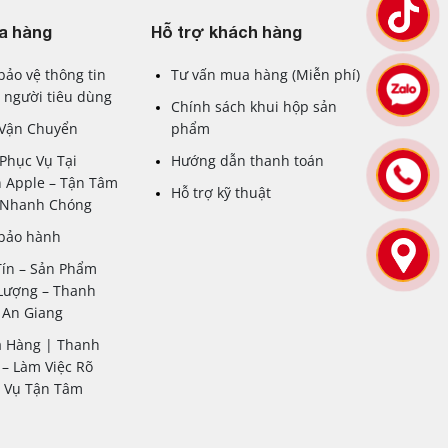
ngoài sang trọng mà còn bền bỉ, bảo vệ thiết bị
a hàng
Hỗ trợ khách hàng
bảo vệ thông tin
Tư vấn mua hàng (Miễn phí)
 người tiêu dùng
Chính sách khui hộp sản
nghiệm hình ảnh xuất sắc, lý tưởng cho cả công
 Vận Chuyển
phẩm
Phục Vụ Tại
Hướng dẫn thanh toán
o ra những bức ảnh sắc nét và rõ ràng trong mọi
 Apple – Tận Tâm
Hỗ trợ kỹ thuật
– Nhanh Chóng
eb, phát video và tải ứng dụng một cách mượt mà.
 bảo hành
ông nghệ tiên tiến và hiệu suất vượt trội. Thanh
Tín – Sản Phẩm
phù hợp nhất với nhu cầu của mình.
Lượng – Thanh
 An Giang
a Hàng | Thanh
– Làm Việc Rõ
c Vụ Tận Tâm