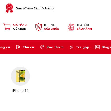
Sản Phẩm Chính Hãng
GIỎ HÀNG
DỊCH VỤ
TRA CỨU
CỦA BẠN
SỬA CHỮA
BẢO HÀNH
àng cũ
Thu cũ
Kèo thơm
Trả góp
Blogs
iPhone 14