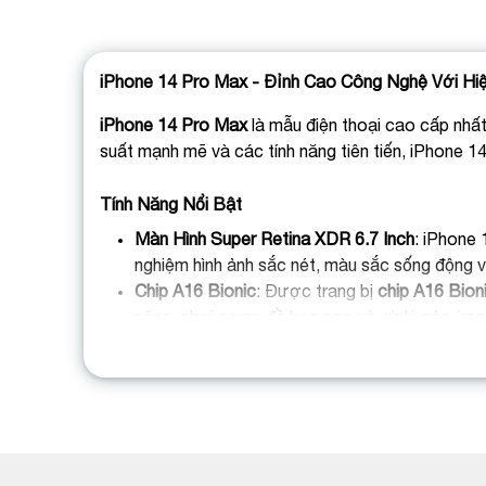
iPhone 14 Pro Max - Đỉnh Cao Công Nghệ Với Hiệ
iPhone 14 Pro Max
là mẫu điện thoại cao cấp nhất 
suất mạnh mẽ và các tính năng tiên tiến, iPhone 1
Tính Năng Nổi Bật
Màn Hình Super Retina XDR 6.7 Inch
: iPhone 
nghiệm hình ảnh sắc nét, màu sắc sống động v
Chip A16 Bionic
: Được trang bị
chip A16 Bion
nặng, chơi game đồ họa cao và xử lý các ứng
Hệ Thống Camera Cao Cấp
: Camera chính 4
LiDAR
, giúp bạn chụp ảnh và quay video chất 
Pin Kéo Dài
: Với
thời gian sử dụng pin lâu dài
,
giải trí và các hoạt động hàng ngày.
Kết Nối 5G
: Hỗ trợ
kết nối 5G
, iPhone 14 Pro 
duyệt web một cách mượt mà.