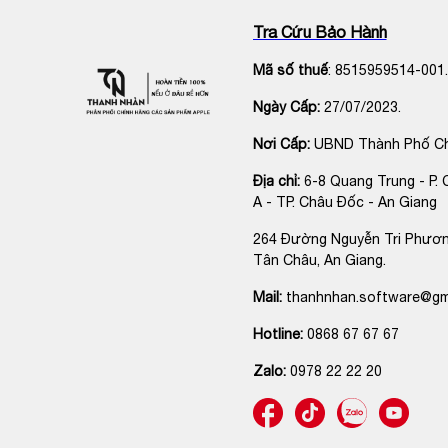
Thiết Kế Sang Trọng
: Với
vỏ kính Ceramic Shi
Tra Cứu Bảo Hành
khỏi va chạm và trầy xước.
Mã số thuế
: 8515959514-001.
Lợi Ích Khi Sử Dụng iPhone 14 Pro Max
Ngày Cấp:
27/07/2023.
Hiệu Suất Mạnh Mẽ
: Chip A16 Bionic và màn 
việc và giải trí.
Nơi Cấp:
UBND Thành Phố C
Chất Lượng Camera Cao
: Hệ thống camera ti
Địa chỉ:
6-8 Quang Trung - P. 
điều kiện ánh sáng.
A - TP. Châu Đốc - An Giang
Trải Nghiệm 5G Nhanh Chóng
: Kết nối 5G đả
264 Đường Nguyễn Tri Phươn
Khám phá
iPhone 14 Pro Max
chính hãng tại
Thanh
Tân Châu, An Giang.
Nhàn Apple cam kết cung cấp các sản phẩm chính hã
Mail:
thanhnhan.software@gm
Hotline:
0868 67 67 67
Zalo:
0978 22 22 20