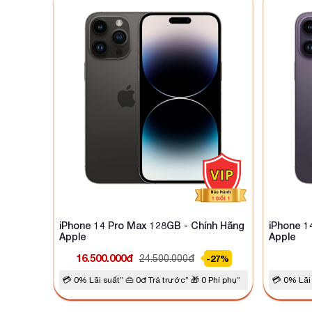
iPhone 14 Pro Max 128GB - Chính Hãng
iPhone 1
Apple
Apple
16.500.000đ
24.500.000đ
-27%
💳 0% Lãi suất” 👜 0đ Trả trước” 🎁 0 Phí phụ”
💳 0% Lãi 