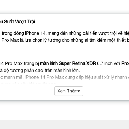
u Suất Vượt Trội
trong dòng iPhone 14, mang đến những cải tiến vượt trội về hiệu
4 Pro Max là lựa chọn lý tưởng cho những ai tìm kiếm một thiết 
14 Pro Max trang bị
màn hình Super Retina XDR
6.7 inch với
Pro
à độ tương phản cao trên màn hình lớn.
ic
mạnh mẽ, iPhone 14 Pro Max cung cấp hiệu suất xử lý nhanh 
 dụng yêu cầu hiệu suất cao.
8MP với
cảm biến lớn
và
chế độ Night mode
cải tiến, cùng với
ca
Xem Thêm
lượng cao trong mọi điều kiện ánh sáng.
 iPhone 14 Pro Max đảm bảo bạn có thể sử dụng điện thoại suốt
Max cung cấp tốc độ truyền dữ liệu nhanh chóng và khả năng kết 