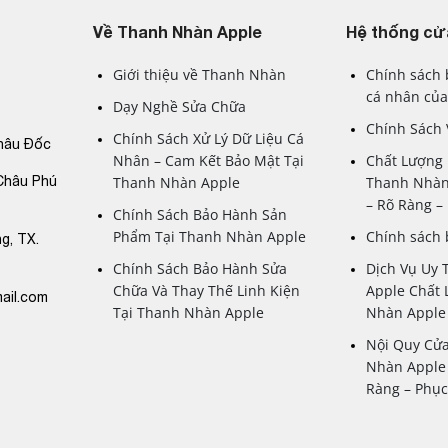
eld
và
khung thép không gỉ
, iPhone 14 Pro Max không chỉ có vẻ 
Về Thanh Nhàn Apple
Hệ thống cử
Giới thiệu về Thanh Nhàn
Chính sách 
cá nhân của
Dạy Nghề Sửa Chữa
hình Super Retina XDR mang lại hiệu suất xử lý mạnh mẽ và trải 
Chính Sách
Chính Sách Xử Lý Dữ Liệu Cá
hâu Đốc
Nhân – Cam Kết Bảo Mật Tại
Chất Lượng 
ên tiến giúp bạn chụp ảnh và quay video với chất lượng cao, tạ
Châu Phú
Thanh Nhàn Apple
Thanh Nhàn
– Rõ Ràng 
m bảo tốc độ truyền dữ liệu nhanh và ổn định, giúp bạn duyệt w
Chính Sách Bảo Hành Sản
Phẩm Tại Thanh Nhàn Apple
Chính sách
g, TX.
 Nhàn Apple
và tận hưởng một chiếc điện thoại thông minh với c
Chính Sách Bảo Hành Sửa
Dịch Vụ Uy 
ng và dịch vụ khách hàng tận tâm, giúp bạn chọn lựa thiết bị 
Chữa Và Thay Thế Linh Kiện
Apple Chất 
ail.com
Tại Thanh Nhàn Apple
Nhàn Apple
Nội Quy Cử
Nhàn Apple 
Ràng – Phụ