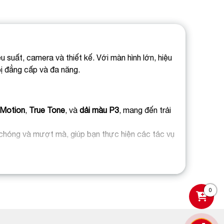
 suất, camera và thiết kế. Với màn hình lớn, hiệu
bị đẳng cấp và đa năng.
Motion
,
True Tone
, và
dải màu P3
, mang đến trải
chóng và mượt mà, giúp bạn thực hiện các tác vụ
mera góc rộng
,
camera telephoto
và
camera
 cả ngày với một lần sạc, lý tưởng cho công việc,
0
nối ổn định, giúp bạn tải xuống, phát video và