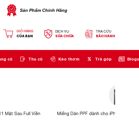
Sản Phẩm Chính Hãng
GIỎ HÀNG
DỊCH VỤ
TRA CỨU
CỦA BẠN
SỬA CHỮA
BẢO HÀNH
àng cũ
Thu cũ
Kèo thơm
Trả góp
Blogs
1 Mặt Sau Full Viền
Miếng Dán PPF dành cho iPhone 11 Pro 