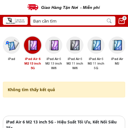
Giao Hàng Tận Nơi - Miễn phí
0
iPad
iPad Air 6
iPad Air 6
iPad Air 6
iPad Air 6
iPad Air
M2 13 inch
M2 13 inch
M2 11 inch
M2 11 inch
M2
5G
Wifi
Wifi
5G
Không tìm thấy kết quả
iPad Air 6 M2 13 inch 5G - Hiệu Suất Tối Ưu, Kết Nối Siêu
Tốc