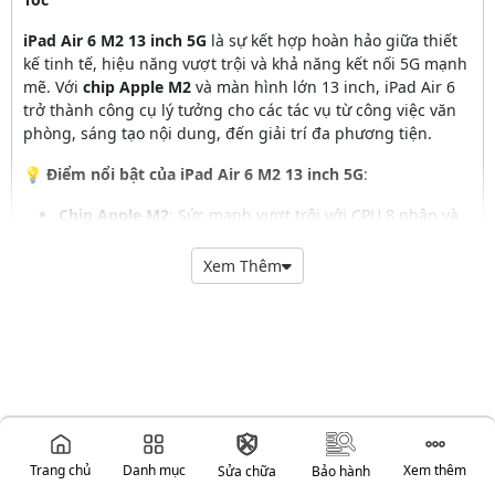
iPad Air 6 M2 13 inch 5G
là sự kết hợp hoàn hảo giữa thiết
kế tinh tế, hiệu năng vượt trội và khả năng kết nối 5G mạnh
mẽ. Với
chip Apple M2
và màn hình lớn 13 inch, iPad Air 6
trở thành công cụ lý tưởng cho các tác vụ từ công việc văn
phòng, sáng tạo nội dung, đến giải trí đa phương tiện.
💡
Điểm nổi bật của iPad Air 6 M2 13 inch 5G
:
Chip Apple M2
: Sức mạnh vượt trội với CPU 8 nhân và
GPU 10 nhân, giúp bạn xử lý mượt mà các tác vụ phức
tạp như chỉnh sửa video, thiết kế đồ họa, hay chơi
Xem Thêm
game nặng.
Kết nối 5G siêu nhanh
: Trải nghiệm internet tốc độ cao
với kết nối 5G, giúp bạn duy trì công việc và giải trí mọi
lúc mọi nơi, không bị gián đoạn bởi mạng chậm.
Màn hình Liquid Retina 13 inch
: Mang lại trải nghiệm
hình ảnh rõ nét, màu sắc chân thực với công nghệ
True
Tone
,
P3 wide color
, rất phù hợp cho các tác vụ sáng
tạo.
Hỗ trợ Apple Pencil 2
: Tương thích hoàn hảo với
Apple
Trang chủ
Danh mục
Xem thêm
Sửa chữa
Bảo hành
Pencil (thế hệ 2)
, giúp ghi chú, phác thảo, và sáng tạo