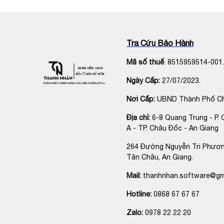
và sản phẩm chính hãng!
📞
Hotline
: 0868 67 67 67
🌐
Website
:
iphonethanhnhan.vn
Tra Cứu Bảo Hành
Mã số thuế
: 8515959514-001.
Ngày Cấp:
27/07/2023.
Nơi Cấp:
UBND Thành Phố C
Địa chỉ:
6-8 Quang Trung - P. 
A - TP. Châu Đốc - An Giang
264 Đường Nguyễn Tri Phươn
Tân Châu, An Giang.
Mail:
thanhnhan.software@gm
Hotline:
0868 67 67 67
Zalo:
0978 22 22 20