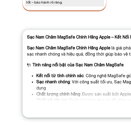
tốt – bảo hành rõ ràng.
Sạc Nam Châm MagSafe Chính Hãng Apple – Kết Nối 
Sạc Nam Châm MagSafe Chính Hãng Apple
là giải ph
sạc nhanh chóng và hiệu quả, đồng thời giúp bảo vệ 
🔌
Tính năng nổi bật của Sạc Nam Châm MagSafe
:
Kết nối từ tính chính xác
: Công nghệ MagSafe giú
Sạc nhanh chóng
: Với công suất tối ưu, Sạc Mag
dụng.
Chất lượng chính hãng
: Được sản xuất bởi Appl
Thiết kế tiện lợi
: Thiết kế mỏng nhẹ và dễ dàng sử
Bảo vệ an toàn
: Sạc MagSafe tích hợp các tính n
⚡
Sạc Nam Châm MagSafe Chính Hãng Apple
là phụ k
Thanh Nhàn Apple
cung cấp
Sạc Nam Châm MagSafe 