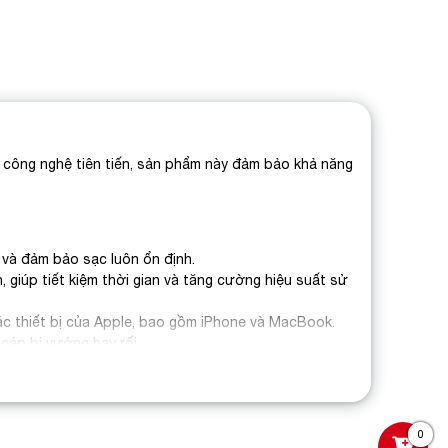
với công nghệ tiên tiến, sản phẩm này đảm bảo khả năng
 và đảm bảo sạc luôn ổn định.
 giúp tiết kiệm thời gian và tăng cường hiệu suất sử
c thiết bị của Apple, bao gồm iPhone và MacBook.
cáp bị vướng hay rối.
thiết bị và kéo dài tuổi thọ pin.
 tiện lợi và an toàn trong việc sạc pin.
0
 tại cửa hàng hoặc trực tuyến để trải nghiệm dịch vụ