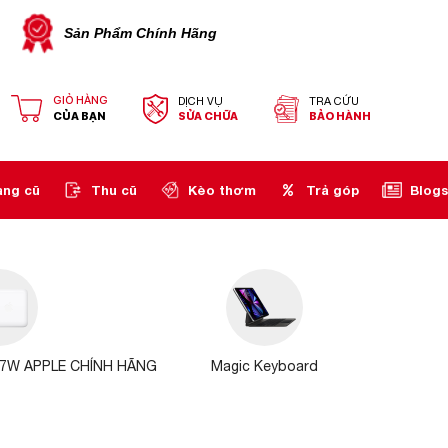
Sản Phẩm Chính Hãng
GIỎ HÀNG
DỊCH VỤ
TRA CỨU
CỦA BẠN
SỬA CHỮA
BẢO HÀNH
àng cũ
Thu cũ
Kèo thơm
Trả góp
Blogs
7W APPLE CHÍNH HÃNG
Magic Keyboard
Magic Mou