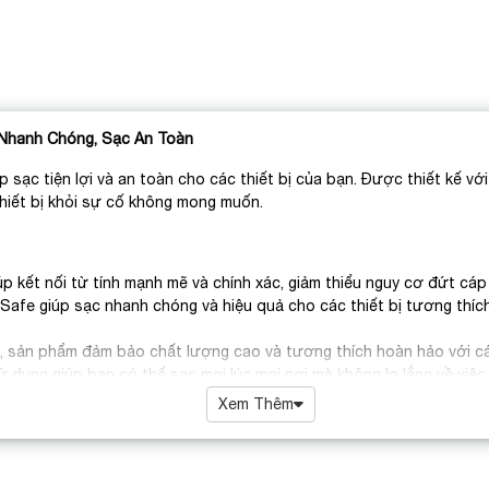
Nhanh Chóng, Sạc An Toàn
áp sạc tiện lợi và an toàn cho các thiết bị của bạn. Được thiết kế 
thiết bị khỏi sự cố không mong muốn.
p kết nối từ tính mạnh mẽ và chính xác, giảm thiểu nguy cơ đứt cáp
Safe giúp sạc nhanh chóng và hiệu quả cho các thiết bị tương thích,
e, sản phẩm đảm bảo chất lượng cao và tương thích hoàn hảo với cá
 dụng giúp bạn có thể sạc mọi lúc mọi nơi mà không lo lắng về việc 
ăng bảo vệ an toàn, bao gồm chống quá tải và quá nhiệt, giúp bảo vệ 
Xem Thêm
iện không thể thiếu cho những ai sử dụng thiết bị Apple, mang đến sự
Chính Hãng Apple
với chất lượng và giá cả tốt nhất. Đặt hàng ngay