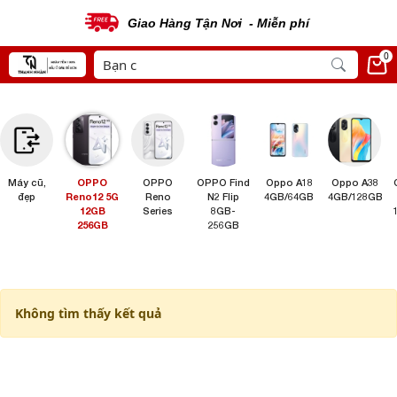
Giao Hàng Tận Nơi - Miễn phí
0
Máy cũ,
OPPO
OPPO
OPPO Find
Oppo A18
Oppo A38
đẹp
Reno12 5G
Reno
N2 Flip
4GB/64GB
4GB/128GB
12GB
Series
8GB-
256GB
256GB
Không tìm thấy kết quả