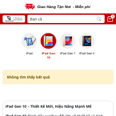
Giao Hàng Tận Nơi - Miễn phí
0
iPad
iPad Gen
iPad Gen 7
iPad Gen 9
10
Không tìm thấy kết quả
iPad Gen 10 – Thiết Kế Mới, Hiệu Năng Mạnh Mẽ
iPad Gen 10
đánh dấu sự thay đổi lớn về thiết kế và tính