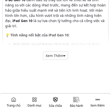
năng so với các dòng iPad trước, mang đến sự kết hợp hoàn
hảo giữa hiệu suất mạnh mẽ và tiện ích linh hoạt. Với màn
hình lớn hơn, cấu hình vượt trội và những tính năng hiện
đại,
iPad Gen 10
là sự lựa chọn lý tưởng cho cả công việc và
giải trí.
💡
Tính năng nổi bật của iPad Gen 10
:
Màn hình Liquid Retina 10.9 inch
: iPad Gen 10 được
trang bị màn hình Liquid Retina với độ phân giải cao,
mang lại trải nghiệm hình ảnh sống động, sắc nét.
Xem Thêm
Kích thước màn hình lớn hơn giúp người dùng dễ
dàng đọc sách, xem phim và làm việc.
Chip A14 Bionic
: Sức mạnh đến từ con chip A14 Bionic
giúp iPad Gen 10 xử lý mượt mà các tác vụ từ cơ bản
đến nâng cao như đa nhiệm, chỉnh sửa ảnh/video, và
thậm chí là chơi game đồ họa cao.
Hỗ trợ Apple Pencil (thế hệ 1) và Magic Keyboard
Folio
: Với sự hỗ trợ của Apple Pencil và bàn phím
Magic Keyboard Folio, iPad Gen 10 biến thành một
Trang chủ
Danh mục
Xem thêm
Sửa chữa
Bảo hành
thiết bị đa năng, hỗ trợ người dùng sáng tạo nội dung,