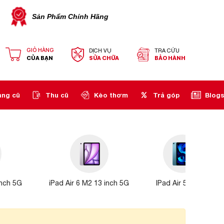
Sản Phẩm Chính Hãng
GIỎ HÀNG
DỊCH VỤ
TRA CỨU
CỦA BẠN
SỬA CHỮA
BẢO HÀNH
àng cũ
Thu cũ
Kèo thơm
Trả góp
Blogs
inch 5G
iPad Air 6 M2 13 inch 5G
IPad Air 5 – WIFI