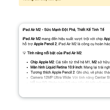
iPad Air M2 - Sức Mạnh Đột Phá, Thiết Kế Tinh Tế
iPad Air M2
mang đến hiệu suất vượt trội với chip
App
hỗ trợ
Apple Pencil 2
, iPad Air M2 là công cụ hoàn h
💡
Tính năng nổi bật của iPad Air M2
:
Chip Apple M2
: Cải tiến từ thế hệ M1,
M2
sở hữu 
Màn hình Liquid Retina 10.9 inch
: Mang lại trải 
Tương thích Apple Pencil 2
: Ghi chú, vẽ phác th
Camera 12MP Ultra Wide
: Với tính năng
Center S
Hỗ trợ 5G
: Phiên bản 5G cho tốc độ kết nối mạng 
Thiết kế mỏng nhẹ
: Với khung nhôm nguyên khối, 
WiFi 6 và Bluetooth 5.3
: Đảm bảo kết nối ổn định,
Pin kéo dài cả ngày
: Được tối ưu hóa để sử dụng 
iPad Air M2
là sự kết hợp hoàn hảo giữa hiệu năng mạn