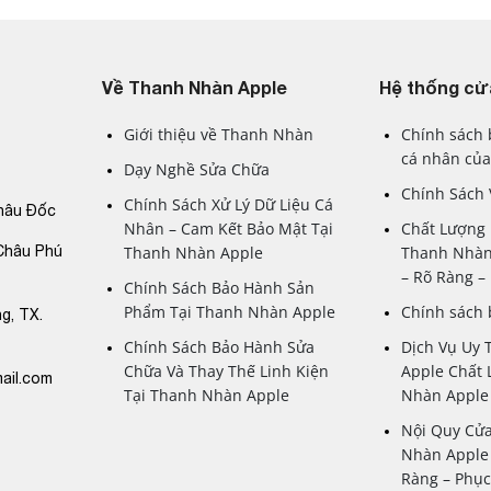
M2
chính hãng, đi kèm các dịch vụ bảo hành và hỗ trợ khách hàng tận
Về Thanh Nhàn Apple
Hệ thống cử
Giới thiệu về Thanh Nhàn
Chính sách 
cá nhân của
Dạy Nghề Sửa Chữa
Chính Sách
Chính Sách Xử Lý Dữ Liệu Cá
hâu Đốc
Nhân – Cam Kết Bảo Mật Tại
Chất Lượng 
Châu Phú
Thanh Nhàn Apple
Thanh Nhàn
– Rõ Ràng 
Chính Sách Bảo Hành Sản
Phẩm Tại Thanh Nhàn Apple
Chính sách
g, TX.
Chính Sách Bảo Hành Sửa
Dịch Vụ Uy 
Chữa Và Thay Thế Linh Kiện
Apple Chất 
ail.com
Tại Thanh Nhàn Apple
Nhàn Apple
Nội Quy Cử
Nhàn Apple 
Ràng – Phụ