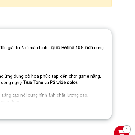
ến giải trí. Với màn hình
Liquid Retina 10.9 inch
cùng
ác ứng dụng đồ họa phức tạp đến chơi game nặng.
hờ công nghệ
True Tone
và
P3 wide color
.
y sáng tạo nội dung hình ảnh chất lượng cao.
 gián đoạn.
àng ngày.
hông cần sạc liên tục.
0
cho người dùng từ cơ bản đến chuyên nghiệp.