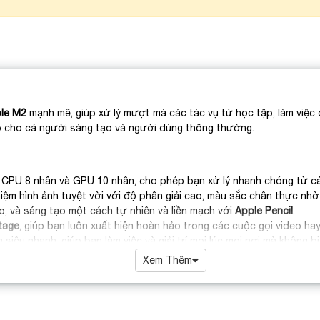
le M2
mạnh mẽ, giúp xử lý mượt mà các tác vụ từ học tập, làm việc đ
ảo cho cả người sáng tạo và người dùng thông thường.
CPU 8 nhân và GPU 10 nhân, cho phép bạn xử lý nhanh chóng từ c
nghiệm hình ảnh tuyệt vời với độ phân giải cao, màu sắc chân thực n
ảo, và sáng tạo một cách tự nhiên và liền mạch với
Apple Pencil
.
tage
, giúp bạn luôn xuất hiện hoàn hảo trong các cuộc gọi video ha
siêu nhanh, giúp bạn làm việc và giải trí mọi lúc mọi nơi mà không bị
iPad Air M2 vừa bền bỉ vừa gọn nhẹ, thuận tiện cho việc di chuyển h
Xem Thêm
 nhanh chóng với các thiết bị ngoại vi và Internet.
liên tục cho cả ngày dài, đáp ứng nhu cầu công việc và giải trí mà k
h mẽ và thiết kế tinh tế, mang đến trải nghiệm sử dụng tuyệt vời 