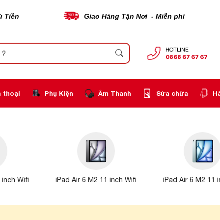
ù Tiền
Giao Hàng Tận Nơi - Miễn phí
HOTLINE
0868 67 67 67
 thoại
Phụ Kiện
Âm Thanh
Sửa chữa
H
 inch Wifi
iPad Air 6 M2 11 inch Wifi
iPad Air 6 M2 11 