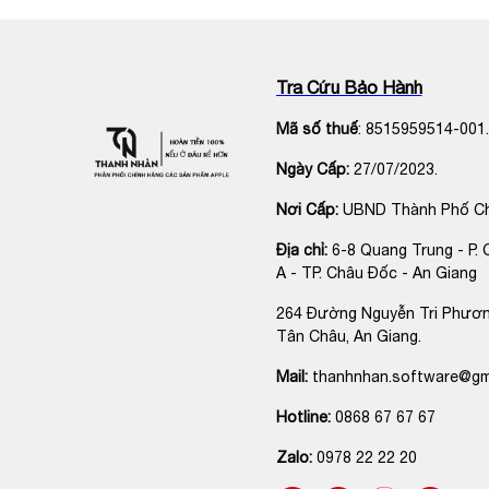
Hãy đến ngay
Thanh Nhàn Apple
để sở hữu
iPad Air 
📞
Hotline
: 0868 67 67 67
🌐
Website
:
iphonethanhnhan.vn
Tra Cứu Bảo Hành
Mã số thuế
: 8515959514-001.
Ngày Cấp:
27/07/2023.
Nơi Cấp:
UBND Thành Phố C
Địa chỉ:
6-8 Quang Trung - P. 
A - TP. Châu Đốc - An Giang
264 Đường Nguyễn Tri Phươn
Tân Châu, An Giang.
Mail:
thanhnhan.software@gm
Hotline:
0868 67 67 67
Zalo:
0978 22 22 20