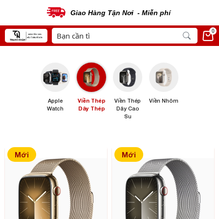
Giao Hàng Tận Nơi - Miễn phí
0
Apple
Viền Thép
Viền Thép
Viền Nhôm
Watch
Dây Thép
Dây Cao
Su
Mới
Mới