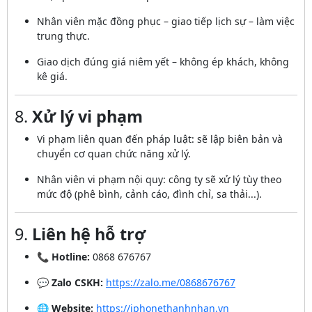
Nhân viên mặc đồng phục – giao tiếp lịch sự – làm việc
trung thực.
Giao dịch đúng giá niêm yết – không ép khách, không
kê giá.
8.
Xử lý vi phạm
Vi phạm liên quan đến pháp luật: sẽ lập biên bản và
chuyển cơ quan chức năng xử lý.
Nhân viên vi phạm nội quy: công ty sẽ xử lý tùy theo
mức độ (phê bình, cảnh cáo, đình chỉ, sa thải...).
9.
Liên hệ hỗ trợ
📞
Hotline:
0868 676767
💬
Zalo CSKH:
https://zalo.me/0868676767
🌐
Website:
https://iphonethanhnhan.vn