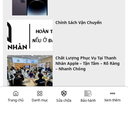
Chính Sách Vận Chuyển
Chất Lượng Phục Vụ Tại Thanh
Nhàn Apple – Tận Tâm – Rõ Ràng
– Nhanh Chóng
Chính sách bảo hành
Trang chủ
Danh mục
Xem thêm
Sửa chữa
Bảo hành
Sửa Điện Thoại
iPhone