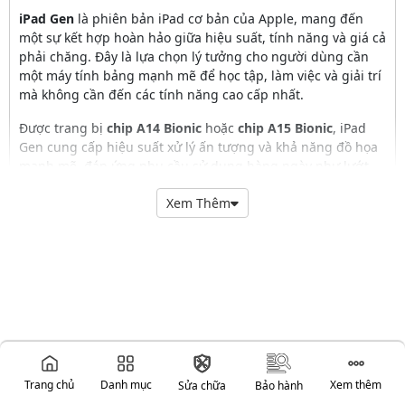
iPad Gen
là phiên bản iPad cơ bản của Apple, mang đến
một sự kết hợp hoàn hảo giữa hiệu suất, tính năng và giá cả
phải chăng. Đây là lựa chọn lý tưởng cho người dùng cần
một máy tính bảng mạnh mẽ để học tập, làm việc và giải trí
mà không cần đến các tính năng cao cấp nhất.
Được trang bị
chip A14 Bionic
hoặc
chip A15 Bionic
, iPad
Gen cung cấp hiệu suất xử lý ấn tượng và khả năng đồ họa
mạnh mẽ, đáp ứng nhu cầu sử dụng hàng ngày như lướt
web, xem video, và chạy các ứng dụng phổ biến. Thiết kế
Xem Thêm
của iPad Gen đảm bảo trải nghiệm sử dụng mượt mà và
hiệu quả.
Màn hình Retina
trên iPad Gen cung cấp độ phân giải cao
và màu sắc chính xác, giúp bạn xem và tương tác với nội
dung một cách sắc nét và chân thực. Công nghệ
True
Tone
tự động điều chỉnh ánh sáng màn hình để phù hợp
với môi trường xung quanh, giảm mỏi mắt và nâng cao sự
thoải mái khi sử dụng.
iPad Gen hỗ trợ
Apple Pencil (thế hệ 1)
và
Smart
Trang chủ
Danh mục
Xem thêm
Sửa chữa
Bảo hành
Keyboard
(tùy chọn), giúp bạn dễ dàng ghi chú, vẽ và làm