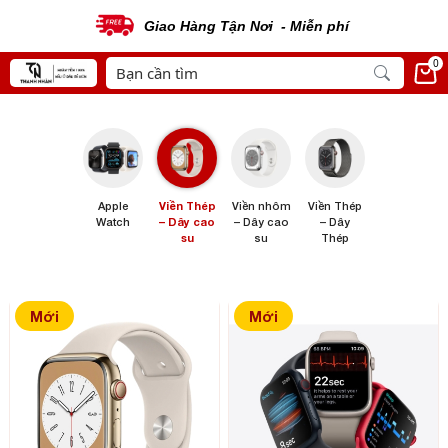
Giao Hàng Tận Nơi - Miễn phí
0
Apple
Viền Thép
Viền nhôm
Viền Thép
Watch
– Dây cao
– Dây cao
– Dây
su
su
Thép
Mới
Mới