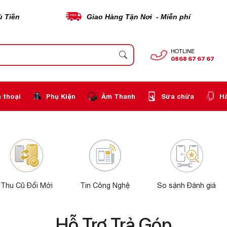
ù Tiền
Giao Hàng Tận Nơi - Miễn phí
HOTLINE
0868 67 67 67
 thoại
Phụ Kiện
Âm Thanh
Sửa chữa
H
Thu Cũ Đổi Mới
Tin Công Nghệ
So sánh Đánh giá
Hỗ Trợ Trả Góp