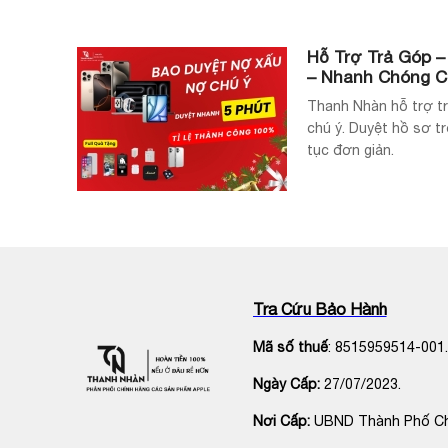
Hỗ Trợ Trả Góp –
– Nhanh Chóng Ch
Thanh Nhàn hỗ trợ tr
chú ý. Duyệt hồ sơ t
tục đơn giản.
Tra Cứu Bảo Hành
Mã số thuế
: 8515959514-001.
Ngày Cấp:
27/07/2023.
Nơi Cấp:
UBND Thành Phố C