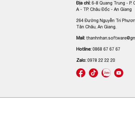
Địa chỉ:
6-8 Quang Trung - P. 
A - TP. Châu Đốc - An Giang
264 Đường Nguyễn Tri Phươn
Tân Châu, An Giang.
Mail:
thanhnhan.software@gm
Hotline:
0868 67 67 67
Zalo:
0978 22 22 20
© Copyright Thanh Nhàn Apple - Điện Thoại Châu Đốc. GPDKKD
Châu Đốc cấp ngày 27/07/2023. Địa chỉ: 6 Quang Trung, Phường 
Giang. Điện thoại: 0868 67 67 67. Địa chỉ liên hệ và gửi chứng từ:
Thành phố Châu Đốc, An Giang. Chịu trách nhiệm nội dung: Trần Th
thanhnhan.software@gmail.com. Thiết kế web by Sĩ (0333.343.14