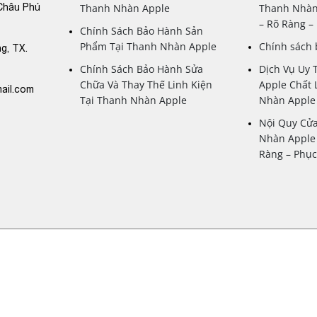
Châu Phú
Thanh Nhàn Apple
Thanh Nhàn
– Rõ Ràng 
Chính Sách Bảo Hành Sản
Phẩm Tại Thanh Nhàn Apple
Chính sách
g, TX.
Chính Sách Bảo Hành Sửa
Dịch Vụ Uy 
Chữa Và Thay Thế Linh Kiện
Apple Chất 
ail.com
Tại Thanh Nhàn Apple
Nhàn Apple
Nội Quy Cử
Nhàn Apple 
Ràng – Phụ
: 8515959514-001 do UBND Thành Phố
Châu Phú A, Thành phố Châu Đốc, An
 6 Quang Trung, Phường Châu Phú A,
anh Tú. Email:
2). Designed by
Nasani.vn