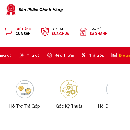
Sản Phẩm Chính Hãng
GIỎ HÀNG
DỊCH VỤ
TRA CỨU
CỦA BẠN
SỬA CHỮA
BẢO HÀNH
àng cũ
Thu cũ
Kèo thơm
Trả góp
Blogs
Hỗ Trợ Trả Góp
Góc Kỹ Thuật
Hỏi Đáp Sửa ch