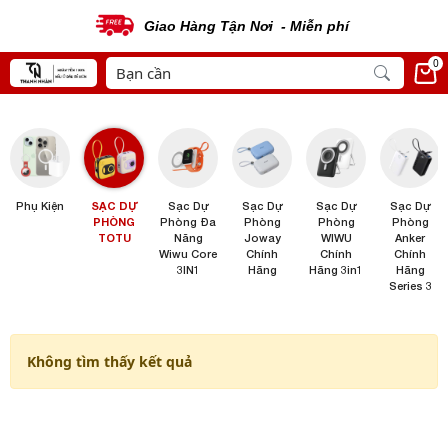
Giao Hàng Tận Nơi - Miễn phí
0
Phụ Kiện
SẠC DỰ
Sạc Dự
Sạc Dự
Sạc Dự
Sạc Dự
PHÒNG
Phòng Đa
Phòng
Phòng
Phòng
TOTU
Năng
Joway
WIWU
Anker
Wiwu Core
Chính
Chính
Chính
3IN1
Hãng
Hãng 3in1
Hãng
Series 3
Không tìm thấy kết quả