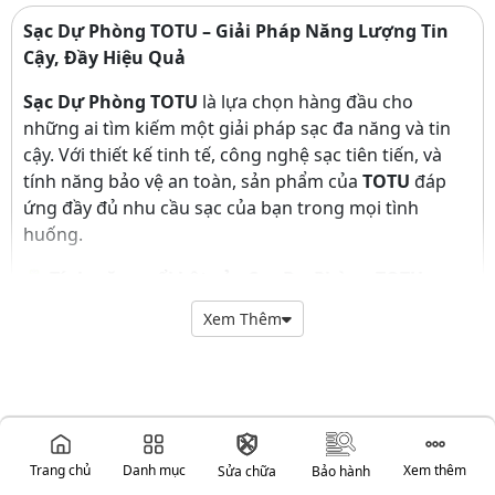
Sạc Dự Phòng TOTU – Giải Pháp Năng Lượng Tin
Cậy, Đầy Hiệu Quả
Sạc Dự Phòng TOTU
là lựa chọn hàng đầu cho
những ai tìm kiếm một giải pháp sạc đa năng và tin
cậy. Với thiết kế tinh tế, công nghệ sạc tiên tiến, và
tính năng bảo vệ an toàn, sản phẩm của
TOTU
đáp
ứng đầy đủ nhu cầu sạc của bạn trong mọi tình
huống.
🔋
Tính năng nổi bật của Sạc Dự Phòng TOTU
:
Xem Thêm
Dung lượng pin ấn tượng
: Sạc dự
phòng
TOTU
sở hữu dung lượng lớn, từ
10.000mAh đến 20.000mAh, cho phép sạc đầy
nhiều thiết bị như smartphone, máy tính bảng và
các thiết bị khác trong thời gian dài mà không
cần phải sạc lại thường xuyên. Đây là giải pháp lý
Trang chủ
Danh mục
Xem thêm
Sửa chữa
Bảo hành
tưởng cho những chuyến đi xa hoặc khi bạn ở