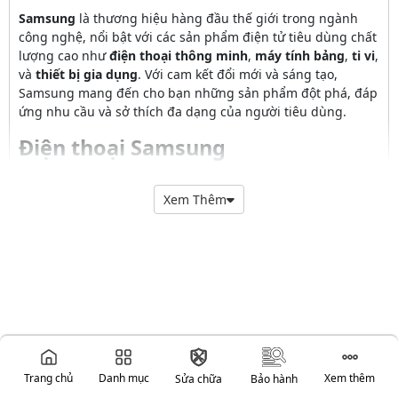
Samsung
là thương hiệu hàng đầu thế giới trong ngành
công nghệ, nổi bật với các sản phẩm điện tử tiêu dùng chất
lượng cao như
điện thoại thông minh
,
máy tính bảng
,
ti vi
,
và
thiết bị gia dụng
. Với cam kết đổi mới và sáng tạo,
Samsung mang đến cho bạn những sản phẩm đột phá, đáp
ứng nhu cầu và sở thích đa dạng của người tiêu dùng.
Điện thoại Samsung
Các mẫu
điện thoại Samsung
như
Galaxy S Series
,
Galaxy
Note Series
, và
Galaxy Z Series
đều được trang bị công
Xem Thêm
nghệ tiên tiến nhất. Từ màn hình
Dynamic AMOLED
với độ
phân giải cao, camera đa chức năng với khả năng chụp ảnh
sắc nét, đến hiệu suất mạnh mẽ với
chipset
Exynos
hoặc
Snapdragon
, điện thoại Samsung cung cấp
trải nghiệm người dùng tuyệt vời và đầy sáng tạo.
Máy tính bảng Samsung
Máy tính bảng Samsung Galaxy Tab
là lựa chọn lý tưởng
cho công việc và giải trí, với thiết kế mỏng nhẹ và hiệu suất
Trang chủ
Danh mục
Xem thêm
Sửa chữa
Bảo hành
mạnh mẽ. Trang bị
màn hình Super AMOLED
sắc