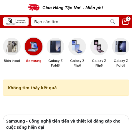
Giao Hàng Tận Nơi - Miễn phí
0
Điện thoại
Samsung
Galaxy Z
Galaxy Z
Galaxy Z
Galaxy Z
Fold6
Flip6
Flip5
Fold5
Không tìm thấy kết quả
Samsung - Công nghệ tiên tiến và thiết kế đẳng cấp cho
cuộc sống hiện đại