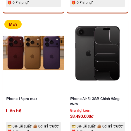
🎁 0 Phí phụ”
🎁 0 Phí phụ”
Mới
iPhone 18 pro max
iPhone Air 512GB Chính Hãng
VN/A
Giá dự kiến:
Liên hệ
38.490.000đ
💳 0% Lãi suất” 👜 0đ Trả trước”
💳 0% Lãi suất” 👜 0đ Trả trước”