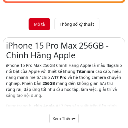
Mô tả
Thông số kỹ thuật
iPhone 15 Pro Max 256GB -
Chính Hãng Apple
iPhone 15 Pro Max 256GB Chính Hãng Apple là mẫu flagship
nổi bật của Apple với thiết kế khung
Titanium
cao cấp, hiệu
năng mạnh mẽ từ chip
A17 Pro
và hệ thống camera chuyên
nghiệp. Phiên bản
256GB
mang đến không gian lưu trữ
rộng rãi, đáp ứng tốt nhu cầu học tập, làm việc, giải trí và
sáng tạo nội dung.
Được trang bị
chip Apple A17 Pro
sản xuất trên tiến trình
3nm, iPhone 15 Pro Max cho khả năng xử lý nhanh chóng,
tiết kiệm điện năng và tối ưu hiệu suất khi chơi game đồ
Xem Thêm
họa cao, chỉnh sửa ảnh, dựng video 4K hay làm việc đa