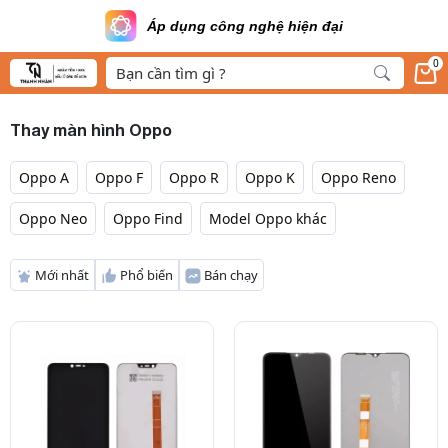
Áp dụng công nghệ hiện đại
0
Thay màn hình Oppo
Oppo A
Oppo F
Oppo R
Oppo K
Oppo Reno
Oppo Neo
Oppo Find
Model Oppo khác
Mới nhất
Phổ biến
Bán chạy