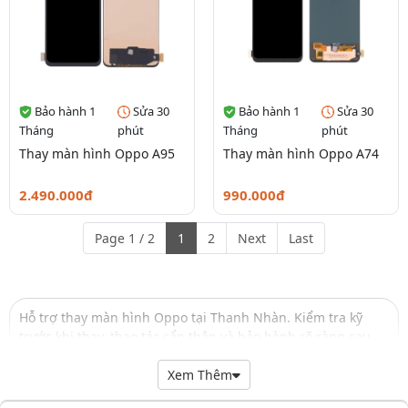
Bảo hành 1
Sửa 30
Bảo hành 1
Sửa 30
Tháng
phút
Tháng
phút
Thay màn hình Oppo A95
Thay màn hình Oppo A74
2.490.000đ
990.000đ
Page 1 / 2
1
2
Next
Last
Hỗ trợ thay màn hình Oppo tại Thanh Nhàn. Kiểm tra kỹ
trước khi thay, thao tác cẩn thận và bảo hành rõ ràng sau
sửa chữa.
Xem Thêm