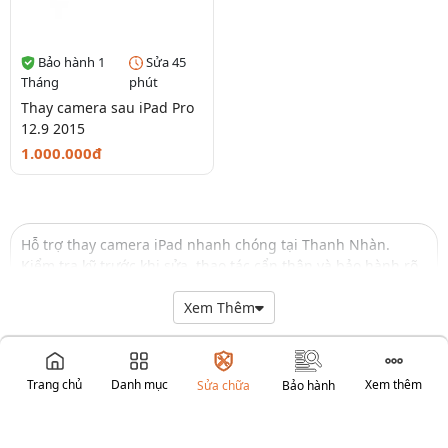
Bảo hành 1
Sửa 45
Tháng
phút
Thay camera sau iPad Pro
12.9 2015
1.000.000đ
Hỗ trợ thay camera iPad nhanh chóng tại Thanh Nhàn.
Kiểm tra kỹ trước khi sửa, thao tác cẩn thận và bảo hành rõ
ràng.
Xem Thêm
Trang chủ
Danh mục
Xem thêm
Sửa chữa
Bảo hành