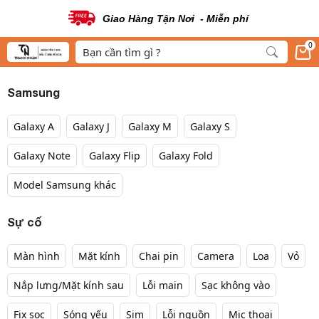
Sản Phẩm Chính Hãng
0
Samsung
Galaxy A
Galaxy J
Galaxy M
Galaxy S
Galaxy Note
Galaxy Flip
Galaxy Fold
Model Samsung khác
Sự cố
Màn hình
Mặt kính
Chai pin
Camera
Loa
Vỏ
Nắp lưng/Mặt kính sau
Lỗi main
Sạc không vào
Fix sọc
Sóng yếu
Sim
Lỗi nguồn
Mic thoại