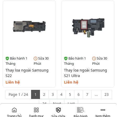
Bảo hành 1
Sửa 30
Bảo hành 1
Sửa 30
Tháng
Phút
Tháng
Phút
Thay loa ngoài Samsung
Thay loa ngoài Samsung
S22
S21 Ultra
Liên hệ
Liên hệ
Page 1 / 24
1
2
3
4
5
6
7
...
23
24
Next
Last
Trang chủ
Danh mục
Xem thêm
Sửa chữa
Bảo hành