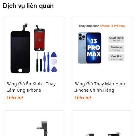
iPhone 14 Plus
1.850.000 đ
45 phút
Dịch vụ liên quan
iPhone 14 Pro
2.500.000 đ
45 phút
iPhone 14 Pro Max
2.600.000 đ
45 phút
*
Lưu ý:
Bảng giá chỉ mang tính chất tham khảo. Liên
hệ HOTLINE: 0868.67 67 67 để biết giá chính xác
Tại sao nên chọn Thanh Nhàn ?
Bảng Giá Ép Kính - Thay
Bảng Giá Thay Màn Hình
Cảm Ứng IPhone
IPhone Chính Hãng
Liên hệ
Liên hệ