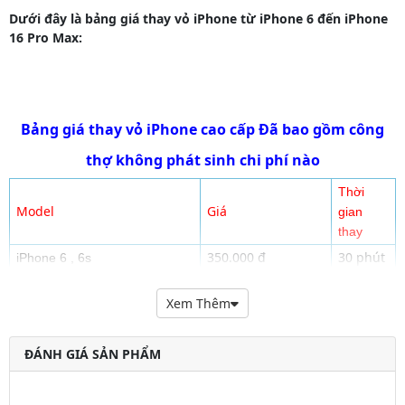
Dưới đây là bảng giá thay vỏ iPhone từ iPhone 6 đến iPhone
16 Pro Max:
Bảng giá thay vỏ iPhone cao cấp Đã bao gồm công
thợ không phát sinh chi phí nào
Thời
Model
Giá
gian
thay
350.000 đ
30 phút
iPhone 6 , 6s
400.000 đ
15 phút
iPhone 6 Plus
Xem Thêm
iPhone 6s Plus
450.000 đ
15 phút
iPhone 7
400.000 đ
15 phút
ĐÁNH GIÁ SẢN PHẨM
iPhone 7 Plus
450.000 đ
15 phút
500.000 đ
15 phút
iPhone 8